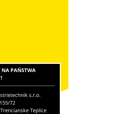
 NA PAŃSTWA
!
trietechnik s.r.o.
 155/72
 Trencianske Teplice