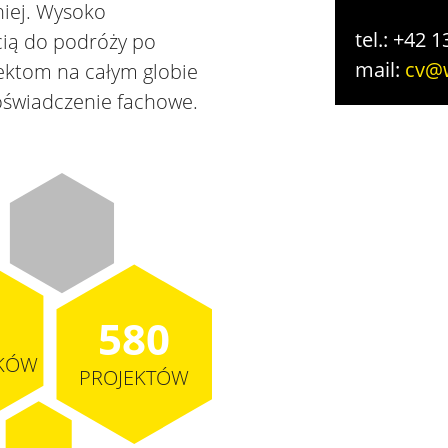
iej. Wysoko
tel.: +42 
cią do podróży po
mail:
cv@w
ektom na całym globie
oświadczenie fachowe.
580
KÓW
PROJEKTÓW