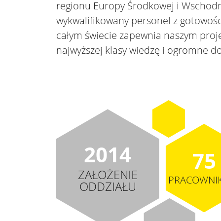
regionu Europy Środkowej i Wschodn
wykwalifikowany personel z gotowoś
całym świecie zapewnia naszym proj
najwyższej klasy wiedzę i ogromne d
2014
75
ZAŁOŻENIE
PRACOWNI
ODDZIAŁU