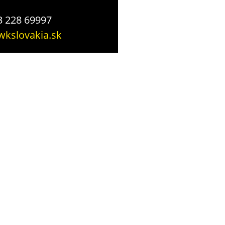
13 228 69997
kslovakia.sk