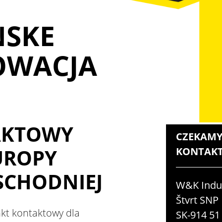
NSKE
ŁOWACJA
AKTOWY
CZEKAMY
UROPY
KONTAKT
SCHODNIEJ
W&K Indus
Štvrt SNP
nkt kontaktowy dla
SK-914 51