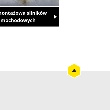
montażowa silników
amochodowych