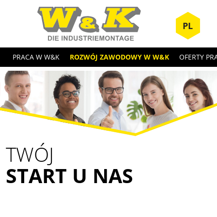
PL
PRACA W W&K
ROZWÓJ ZAWODOWY W W&K
OFERTY PR
TWÓJ
START U NAS