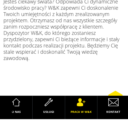
Jesteś ciekawy świata? Odpowiada Ci dynamiczne
środowisko pracy? W&K zapewni Ci doskonalenie
Twoich umiejętności z każdym zrealizowanym
projektem. Otrzymasz od nas wszystkie szczegóły
zanim rozpoczniesz współpracę z klientem.
Dyspozytor W&K, do którego zostaniesz
przydzielony, zapewni Ci bieżące informacje i stały
kontakt podczas realizacji projektu. Będziemy Cię
stale wspierać i doskonalić Twoją wiedzę
zawodową.
O NAS
USŁUGI
PRACA W W&K
KONTAKT
Praca w W&K
Znajdź nas na: