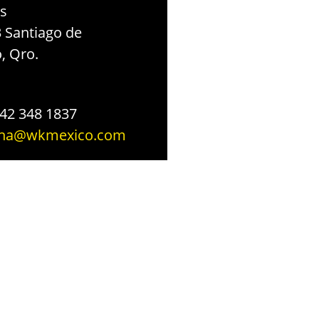
s
3 Santiago de
, Qro.
 442 348 1837
cina@wkmexico.com