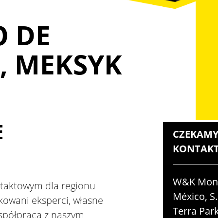
O DE
, MEKSYK
E
CZEKAMY
KONTAKT
W&K Monta
taktowym dla regionu
México, S.
kowani eksperci, własne
Terra Park
współpraca z naszym