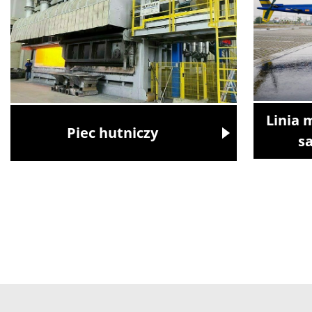
Linia 
Piec hutniczy
s