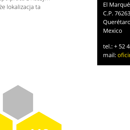
El Marqué
e lokalizacja ta
C.P. 7626
Querétaro
Mexico
tel.: + 52
mail:
ofi