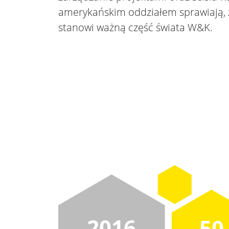
amerykańskim oddziałem sprawiają, ż
stanowi ważną część świata W&K.
2016
50