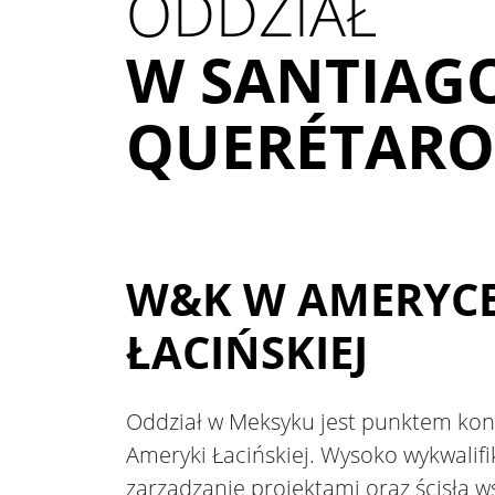
ODDZIAŁ
W SANTIAG
QUERÉTARO
W&K W AMERYC
ŁACIŃSKIEJ
Oddział w Meksyku jest punktem kon
Ameryki Łacińskiej. Wysoko wykwalifi
zarządzanie projektami oraz ścisła 