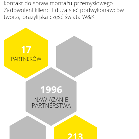
kontakt do spraw montażu przemysłowego.
Zadowoleni klienci i duża sieć podwykonawców
tworzą brazylijską część świata W&K.
17
PARTNERÓW
1996
NAWIĄZANIE
PARTNERSTWA
213