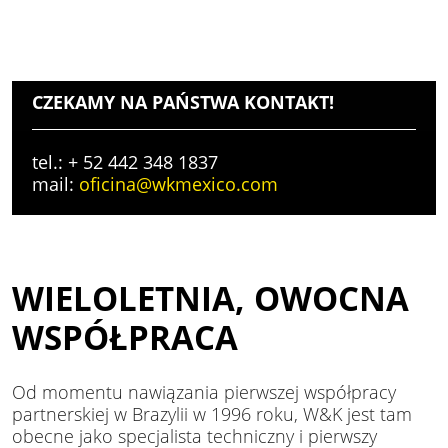
CZEKAMY NA PAŃSTWA KONTAKT!
tel.: + 52 442 348 1837
mail:
oficina@wkmexico.com
WIELOLETNIA, OWOCNA
WSPÓŁPRACA
Od momentu nawiązania pierwszej współpracy
partnerskiej w Brazylii w 1996 roku, W&K jest tam
obecne jako specjalista techniczny i pierwszy