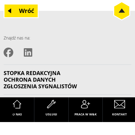
Wróć
Znajdź nas na:
STOPKA REDAKCYJNA
OCHRONA DANYCH
ZGŁOSZENIA SYGNALISTÓW
© W&K Gesellschaft für Industrietechnik mbH 2026
O NAS
USŁUGI
PRACA W W&K
KONTAKT