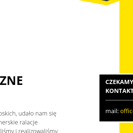
CZNE
CZEKAMY
KONTAKT
mail:
offi
abskich, udało nam się
nerskie ralacje
iśmy i realizowaliśmy