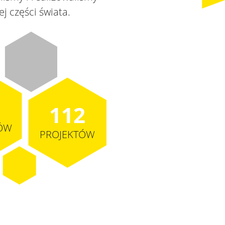
j części świata.
112
ÓW
PROJEKTÓW