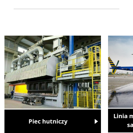
Linia 
Piec hutniczy
s